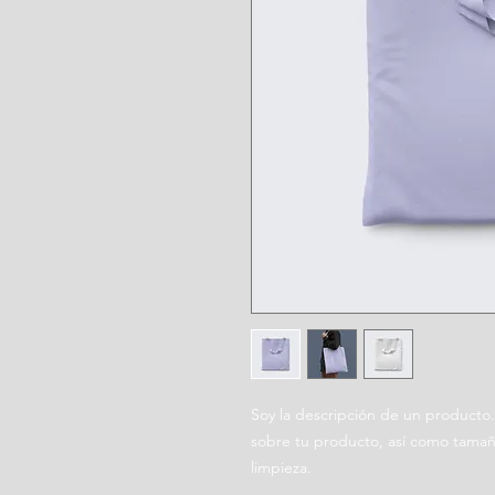
Soy la descripción de un producto. 
sobre tu producto, así como tamaño
limpieza.