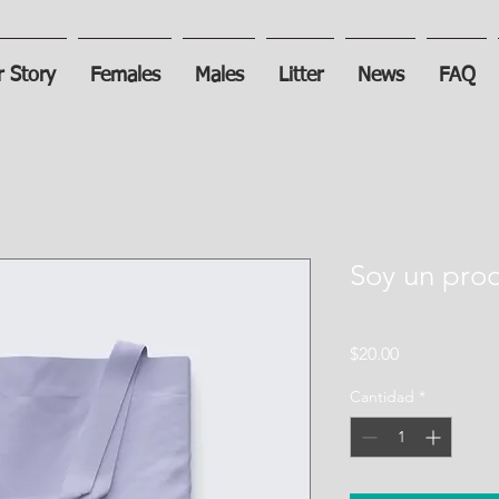
 Story
Females
Males
Litter
News
FAQ
Soy un pro
SKU: 364215375135191
Precio
$20.00
Cantidad
*